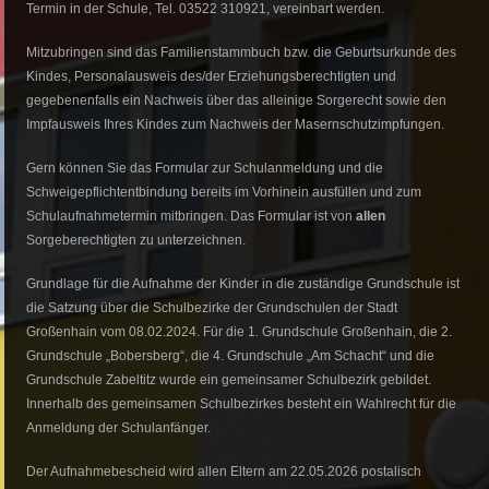
Termin in der Schule, Tel. 03522 310921, vereinbart werden.
Mitzubringen sind das Familienstammbuch bzw. die Geburtsurkunde des
Kindes, Personalausweis des/der Erziehungsberechtigten und
gegebenenfalls ein Nachweis über das alleinige Sorgerecht sowie den
Impfausweis Ihres Kindes zum Nachweis der Masernschutzimpfungen.
Gern können
Sie das Formular zur Schulanmeldung und die
Schweigepflichtentbindung bereits im Vorhinein ausfüllen und zum
Schulaufnahmetermin mitbringen. Das Formular ist von
allen
Sorgeberechtigten zu unterzeichnen.
Grundlage für die Aufnahme der Kinder in die zuständige Grundschule ist
die Satzung über die Schulbezirke der Grundschulen der Stadt
Großenhain vom 08.02.2024. Für die 1. Grundschule Großenhain, die 2.
Grundschule „Bobersberg“, die 4. Grundschule „Am Schacht“ und die
Grundschule Zabeltitz wurde ein gemeinsamer Schulbezirk gebildet.
Innerhalb des gemeinsamen Schulbezirkes besteht ein Wahlrecht für die
Anmeldung der Schulanfänger.
Der Aufnahmebescheid wird allen Eltern am 22.05.2026 postalisch